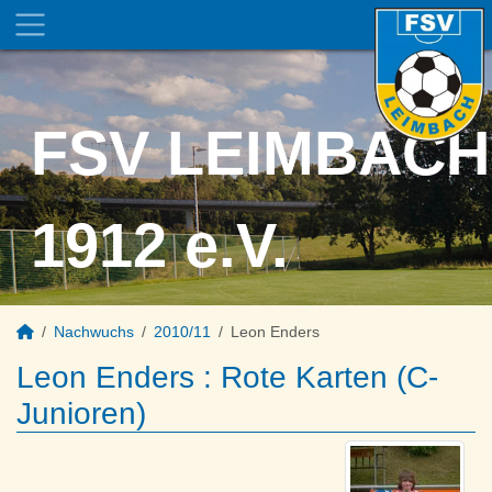
FSV LEIMBACH
1912 e.V.
Nachwuchs
2010/11
Leon Enders
Leon Enders : Rote Karten (C-
Junioren)