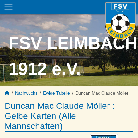
FSV LEIMBACH
1912 e.V.
Nachwuchs
Ewige Tabelle
Duncan Mac Claude Möller
Duncan Mac Claude Möller :
Gelbe Karten (Alle
Mannschaften)