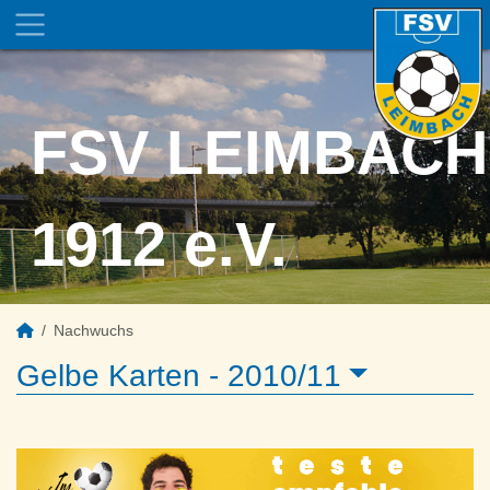
FSV LEIMBACH
1912 e.V.
Nachwuchs
Gelbe Karten -
2010/11