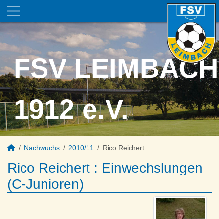
FSV LEIMBACH
1912 e.V.
Nachwuchs
2010/11
Rico Reichert
Rico Reichert : Einwechslungen
(C-Junioren)