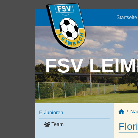
Startseite
FSV LEIM
Na
E-Junioren
Flor
Team