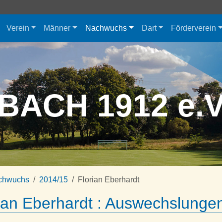
Verein
Männer
Nachwuchs
Dart
Förderverein
BACH 1912 e.
chwuchs
2014/15
Florian Eberhardt
ian Eberhardt : Auswechslunge