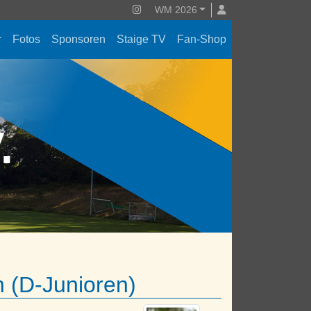
WM 2026
Fotos
Sponsoren
Staige TV
Fan-Shop
V.
n (D-Junioren)