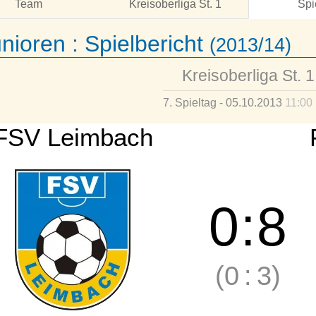
Team
Kreisoberliga St. 1
Spi
nioren :
Spielbericht
(2013/14)
Kreisoberliga St. 1
7. Spieltag - 05.10.2013
11:00
FSV Leimbach
0
:
8
(0
:
3)