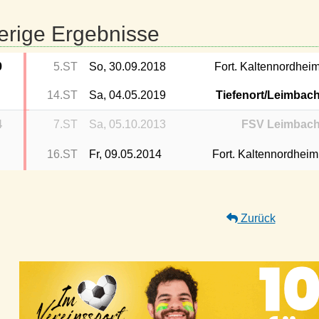
erige Ergebnisse
9
5.ST
So, 30.09.2018
Fort. Kaltennordhei
14.ST
Sa, 04.05.2019
Tiefenort/Leimbac
4
7.ST
Sa, 05.10.2013
FSV Leimbac
16.ST
Fr, 09.05.2014
Fort. Kaltennordheim
Zurück