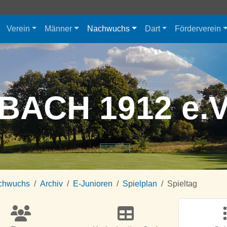
Verein
Männer
Nachwuchs
Dart
Förderverein
BACH 1912 e.
chwuchs
Archiv
E-Junioren
Spielplan
Spieltag