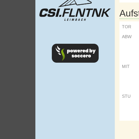
Aufs
TOR
ABW
MIT
STU