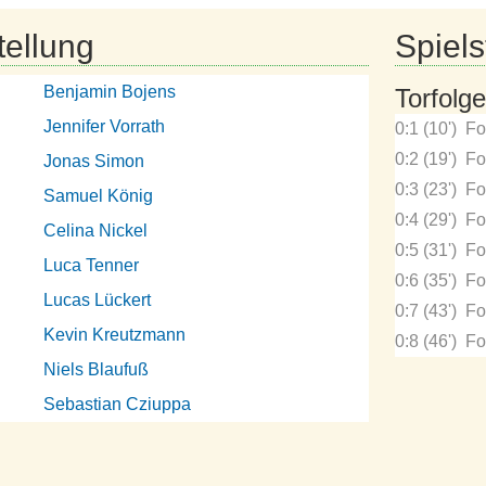
tellung
Spielst
Benjamin Bojens
Torfolge
Jennifer Vorrath
0:1 (10')
Fo
0:2 (19')
Fo
Jonas Simon
0:3 (23')
Fo
Samuel König
0:4 (29')
Fo
Celina Nickel
0:5 (31')
Fo
Luca Tenner
0:6 (35')
Fo
Lucas Lückert
0:7 (43')
Fo
Kevin Kreutzmann
0:8 (46')
Fo
Niels Blaufuß
Sebastian Cziuppa