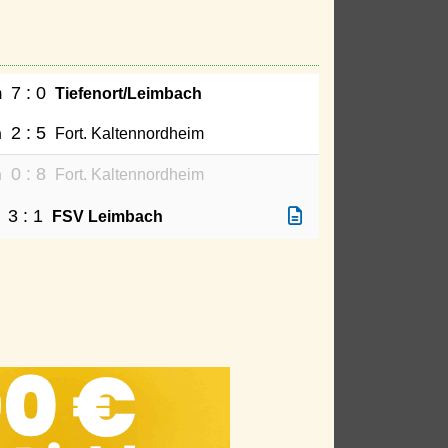
7 : 0
m
Tiefenort/Leimbach
2 : 5
h
Fort. Kaltennordheim
0 : 8
h
Fort. Kaltennordheim
3 : 1
FSV Leimbach