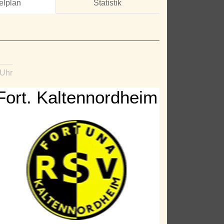
elplan
Statistik
 Uhr
Fort. Kaltennordheim