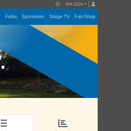
WM 2026
Fotos
Sponsoren
Staige TV
Fan-Shop
V.