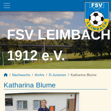
FSV LEIMBACH
1912 e.V.
Nachwuchs
Archiv
D-Junioren
Katharina Blume
Katharina Blume